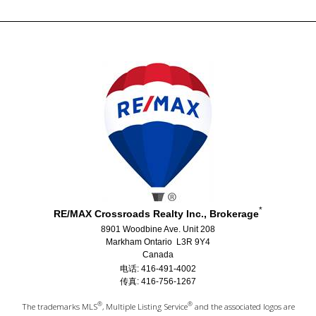
*
RE/MAX Crossroads Realty Inc., Brokerage
8901 Woodbine Ave. Unit 208
Markham Ontario L3R 9Y4
Canada
电话: 416-491-4002
传真: 416-756-1267
®
®
The trademarks MLS
, Multiple Listing Service
and the associated logos are