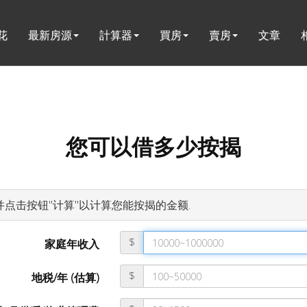
花
最新房源
計算器
買房
賣房
文章
您可以借多少按揭
并点击按钮"计算"以计算您能按揭的金额.
$
家庭年收入
$
地税/年 (估算)